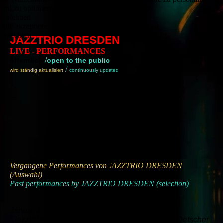
und zu optimieren.
Ablehnen
Alle akzeptieren
Speichern
JAZZTRIO DRESDEN
LIVE - PERFORMANCES
/
öffentlich
open to the public
/
wird ständig aktualisiert
continuously updated
--
Vergangene Performances von JAZZTRIO DRESDEN
(Auswahl)
Past performances by JAZZTRIO DRESDEN (selection)
Januar 2026
"JazzInMotion" , Jazztrio Dresden & Seraphine Detscher