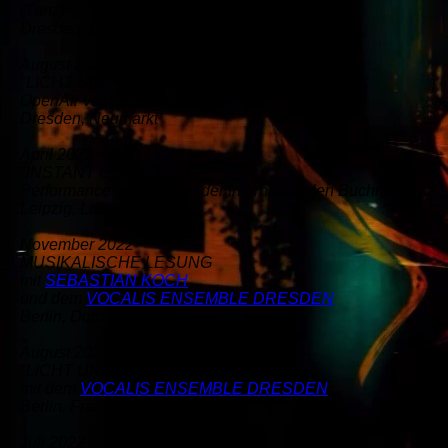
(Tanz)
Dresden, Loschwitzer Kirche
August 2024
"LICHT UND GOLD"
OpenAir vor der Frauenkirche
Dresden, Neumarkt
April 2023
"INSTANT COMPOSING"
Performance im Rahmen der Internationalen Buchmesse
Leipzig, Literaturhaus
November 2022
MUSIKALISCHE LESUNG
mit
SEBASTIAN KOCH
und dem
VOCALIS ENSEMBLE DRESDEN
Berlin, Dom
August 2022
"LICHT UND GOLD"
mit dem
VOCALIS ENSEMBLE DRESDEN
Berlin, Französischer Dom
Juli 2022