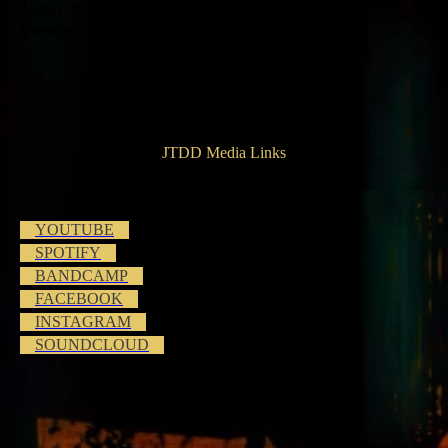
"SPACE" (Release-Konzert)
Dresden, Loschwitzer Kirche
JTDD Media Links
YOUTUBE
SPOTIFY
BANDCAMP
FACEBOOK
INSTAGRAM
SOUNDCLOUD